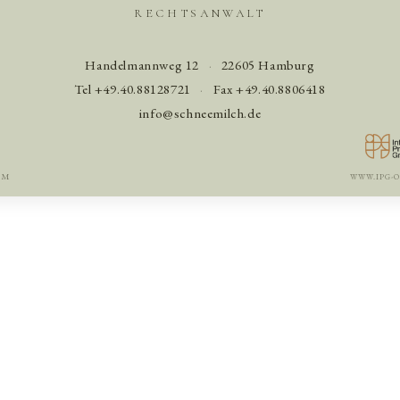
RECHTSANWALT
Handelmannweg 12
·
22605 Hamburg
Tel +49.40.88128721
·
Fax +49.40.8806418
info@schneemilch.de
UM
WWW.IPG-